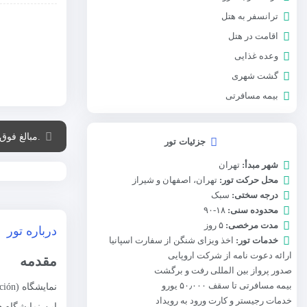
ترانسفر به هتل
اقامت در هتل
وعده غذایی
گشت شهری
بیمه مسافرتی
.مبالغ فوق
جزئیات تور
شهر مبدأ:
تهران
محل حرکت تور:
تهران، اصفهان و شیراز
درجه سختی:
سبک
محدوده سنی:
۱۸-۹۰
مدت مرخصی:
۵ روز
درباره تور
خدمات تور:
اخذ ویزای شنگن از سفارت اسپانیا
ارائه دعوت نامه از شرکت اروپایی
مقدمه
صدور پرواز بین المللی رفت و برگشت
بیمه مسافرتی تا سقف ۵۰٫۰۰۰ یورو
خدمات رجیستر و کارت ورود به رویداد
این نمایشگاه ه