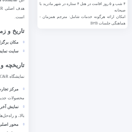
۴ شب و ۵ روز اقامت در هتل ۴ ستاره در شهر مادرید با
صبحانه
امکان ارائه هرگونه خدمات شامل: مترجم همزمان -
است.
هماهنگی جلسات B۲B
تاریخ و زم
مکان برگزا
سایت نمای
تاریخچه و
نمایشگاه C&R برای اولین بار در سال ۱۹۸۲ در مادرید برگزار شد و به تدریج به یکی از رویدادهای معتبر جهانی تبدیل شد. اهمیت این نمایشگاه به دلایل زیر است:
مرکز تجارت
محصولات جدید،
نمایش آخرین
بالا، و راه‌حل‌ه
محور اصلی