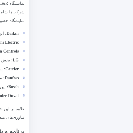
شرکت‌ها شامل ت
نمایشگاه حضور 
Daikin
:
این 
hi Electric
n Controls
LG
:
بخش HVAC شرکت ال‌جی نیز با فناوری‌های پیشرفته در زمینه تهویه مطبوع و سیستم‌های چندگانه (VRF) در نمایشگاه شرکت می‌ک
Carrier
:
پیش
Danfoss
:
مت
Bosch
:
این 
nier Duval
علاوه بر این ش
فناوری‌های منط
برنامه و شر