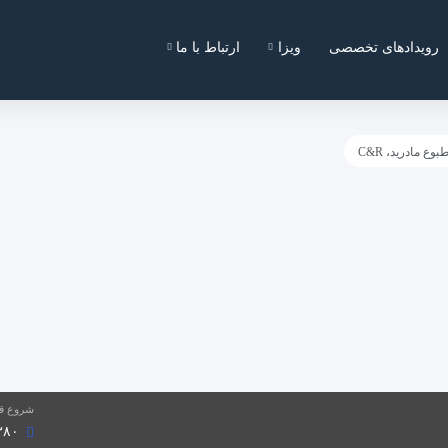
رویدادهای تخصصی
ویزا
ارتباط با ما
وع مادرید، C&R
شروع قی
۱,۳۸۰ 