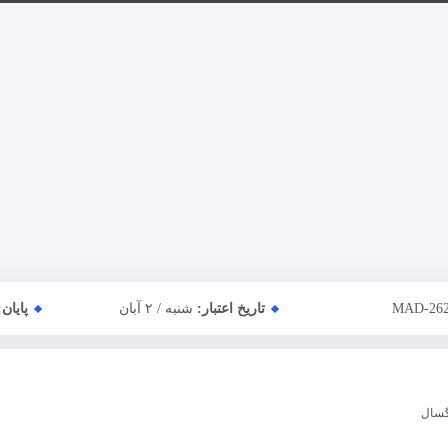
MAD-26
تاریخ اعتبار:
شنبه / ۲ آبان
پایان
گسال