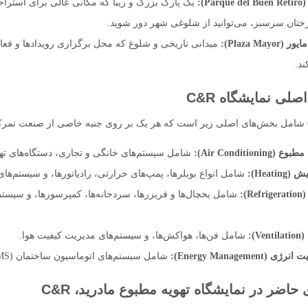
(
Parque del Buen Retiro
):
یک پارک بزرگ و زیبا که مکانی عالی برای استراحت
رختان سرسبز، می‌توانید از شلوغی شهر دور شوید.
مایور (
Plaza Mayor
):
میدانی تاریخی و شلوغ که محل برگزاری رویدادها و فعا
ند.
لی نمایشگاه C&R
مطبوع (
Air Conditioning
):
شامل سیستم‌های خانگی و تجاری، دستگاه‌های تهوی
ش (
Heating
):
شامل انواع بویلرها، پمپ‌های حرارتی، رادیاتورها، و سیستم‌ه
(
Refrigeration
):
شامل یخچال‌ها و فریزرها، سردخانه‌ها، کمپرسورها، و سیستم‌
(
Ventilation
):
شامل فن‌ها، هواکش‌ها، و سیستم‌های مدیریت کیفیت هوا.
ت انرژی (
Energy Management
):
شامل سیستم‌های اتوماسیون ساختمان (BMS)، نرم‌افزارهای مدیریت انرژی، و فناوری‌های تجدیدپذیر.
اضر در نمایشگاه تهویه مطبوع مادرید، C&R