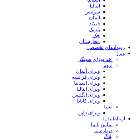
ایتالیا
سوئیس
آلمان
فنلاند
بلژیک
چک
مجارستان
رویدادهای تخصصی
ویزا
اخذ ویزای شینگن
اروپا
ویزای آلمان
ویزای فرانسه
ویزای اسپانیا
ویزای ایتالیا
ویزای انگلیس
ویزای کانادا
آسیا
ویزای ژاپن
ارتباط با ما
تماس با ما
درباره ما
بلاگ