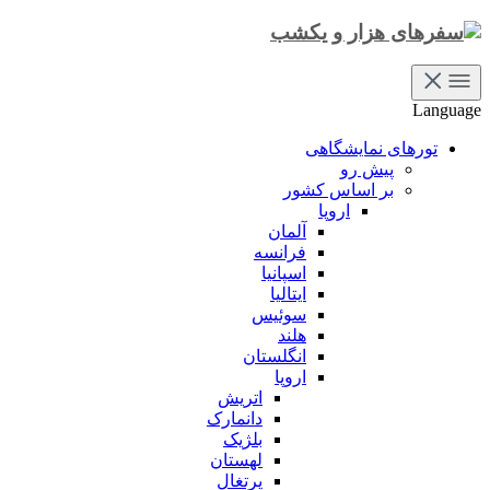
Language
تورهای نمایشگاهی
پیش رو
بر اساس کشور
اروپا
آلمان
فرانسه
اسپانیا
ایتالیا
سوئیس
هلند
انگلستان
اروپا
اتریش
دانمارک
بلژیک
لهستان
پرتغال