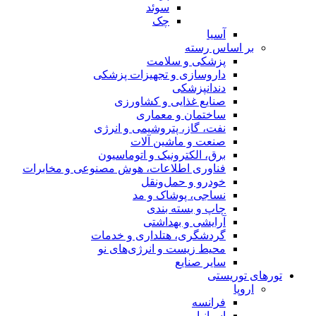
سوئد
چک
آسیا
بر اساس رسته
پزشکی و سلامت
داروسازی و تجهیزات پزشکی
دندانپزشکی
صنایع غذایی و کشاورزی
ساختمان و معماری
نفت، گاز، پتروشیمی و انرژی
صنعت و ماشین آلات
برق، الکترونیک و اتوماسیون
فناوری اطلاعات، هوش مصنوعی و مخابرات
خودرو و حمل‌و‌نقل
نساجی، پوشاک و مد
چاپ و بسته بندی
آرایشی و بهداشتی
گردشگری، هتلداری و خدمات
محیط زیست و انرژی‌های نو
سایر صنایع
تورهای توریستی
اروپا
فرانسه
اسپانیا