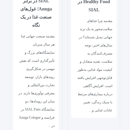
SIAL در برابر
Healthy Food در
Anuga؛ غول‌های
SIAL
صنعت غذا در یک
مقدمه چرا غذاهای
نگاه
سلامت‌محور به یک ترند
مقدمه صنعت جهانی غذا
جهانی تبدیل شده‌اند؟ در
هر سال میزبان
سال‌های اخیر، توجه
نمایشگاه‌های بزرگ و
مصرف‌کنندگان به
تأثیرگذاری است که نقش
سلامت، تغذیه متعادل و
مهمی در شکل‌گیری
کیفیت مواد غذایی به‌طور
روندهای بازار، توسعه
قابل‌توجهی افزایش یافته
تجارت بین‌المللی و
است. افزایش آگاهی
معرفی نوآوری‌ها دارند. در
درباره بیماری‌های مرتبط
میان این رویدادها، دو
با سبک زندگی، تغییر
نمایشگاه SIAL Paris در
عادات غذایی و…
فرانسه و Anuga Cologne
در…