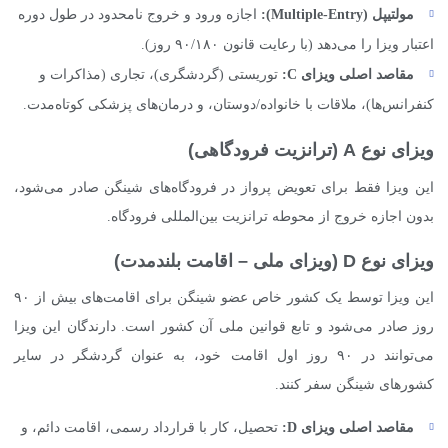
مولتیپل (
Multiple-Entry
):
اجازه ورود و خروج نامحدود در طول دوره
اعتبار ویزا را می‌دهد (با رعایت قانون ۹۰/۱۸۰ روز).
مقاصد اصلی ویزای
C
:
توریستی (گردشگری)، تجاری (مذاکرات و
کنفرانس‌ها)، ملاقات با خانواده/دوستان، و درمان‌های پزشکی کوتاه‌مدت.
ویزای نوع A (ترانزیت فرودگاهی)
این ویزا فقط برای تعویض پرواز در فرودگاه‌های شینگن صادر می‌شود،
بدون اجازه خروج از محوطه ترانزیت بین‌المللی فرودگاه.
ویزای نوع D (ویزای ملی – اقامت بلندمدت)
این ویزا توسط یک کشور خاص عضو شینگن برای اقامت‌های بیش از ۹۰
روز صادر می‌شود و تابع قوانین ملی آن کشور است. دارندگان این ویزا
می‌توانند در ۹۰ روز اول اقامت خود، به عنوان گردشگر در سایر
کشورهای شینگن سفر کنند.
مقاصد اصلی ویزای
D
:
تحصیل، کار با قرارداد رسمی، اقامت دائم، و