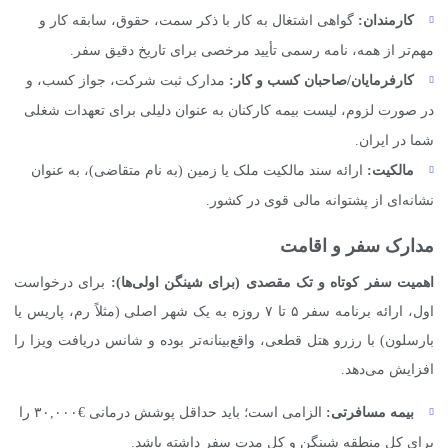
کارمندان:
گواهی اشتغال به کار با ذکر سمت، حقوق، سابقه کار و
مهم‌تر از همه، نامه رسمی تأیید مرخصی برای تاریخ دقیق سفر.
کارفرمایان/صاحبان کسب و کار:
مدارک ثبت شرکت، جواز کسب، و
در صورت لزوم، لیست بیمه کارکنان به عنوان دلیلی برای تعهدات شغلی
شما در ایران.
مالکیت:
ارائه سند مالکیت ملک یا زمین (به نام متقاضی)، به عنوان
نشانه‌ای از پشتوانه مالی قوی در کشور.
مدارک سفر و اقامت
اهمیت سفر کوتاه و تک مقصدی (برای شینگن اولی‌ها):
برای درخواست
اول، ارائه برنامه سفر ۵ تا ۷ روزه به یک شهر اصلی (مثلاً رم، پاریس یا
بارسلون) با رزرو هتل قطعی، واقع‌بینانه‌تر بوده و شانس دریافت ویزا را
افزایش می‌دهد.
بیمه مسافرتی:
الزامی است؛ باید حداقل پوشش درمانی €۳۰,۰۰۰ را
برای کل منطقه شینگن و کل مدت سفر داشته باشد.