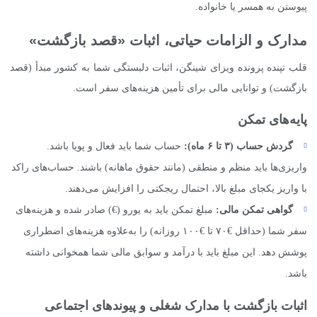
پیوستن به همسر یا خانواده.
مدارک و الزامات حیاتی، اثبات «قصد بازگشت»
قلب تپنده پرونده ویزای شینگن، اثبات دلبستگی شما به کشور مبدأ (قصد
بازگشت) و توانایی مالی برای تأمین هزینه‌های سفر است.
پایه‌های تمکن
گردش حساب (
۳
تا
۶
ماه):
حساب شما باید فعال و پویا باشد.
واریزی‌ها باید منظم و منطقی (مانند حقوق ماهانه) باشند. حساب‌های راکد
با واریز یکجای مبلغ بالا، احتمال ریجکتی را افزایش می‌دهند.
گواهی تمکن مالی:
مبلغ تمکن باید به یورو (€) صادر شده و هزینه‌های
سفر شما (حداقل €۷۰ تا €۱۰۰ روزانه) را به‌علاوه هزینه‌های اضطراری
پوشش دهد. این مبلغ باید با درآمد و سوابق مالی شما همخوانی داشته
باشد.
اثبات بازگشت با مدارک شغلی و پیوندهای اجتماعی